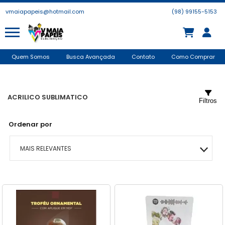
vmaiapapeis@hotmail.com
(98) 99155-5153
Quem Somos
Busca Avançada
Contato
Como Comprar
ACRILICO SUBLIMATICO
Filtros
Ordenar por
MAIS RELEVANTES
MAIS VENDIDOS
MENOR PREÇO