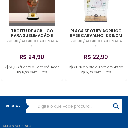
MAIOR PREÇO
A - Z
TROFEU DE ACRILICO
PLACA SPOTIFY ACRÍLICO
PARA SUBLIMACÃO E
BASE CARVALHO 10X15CM
TRANSFER LASER 3MM
- 3MM
VMSUB / ACRILICO SUBLIMACA
VMSUB / ACRILICO SUBLIMACA
O
O
R$ 24,90
R$ 22,90
R$ 23,66
à vista ou em até
4x
de
R$ 21,76
à vista ou em até
4x
de
R$ 6,23
sem juros
R$ 5,73
sem juros
BUSCAR
REDES SOCIAIS