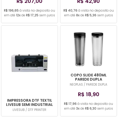
R$ 207,00
R$ 42,90
R$ 196,65
à vista no deposito ou
R$ 40,76
à vista no deposito ou
em até
12x
de
R$ 17,25
sem juros
em até
8x
de
R$ 5,36
sem juros
COPO SLIDE 480ML
PAREDE DUPLA
NEOPLAS / PAREDE DUPLA
R$ 18,90
IMPRESSORA DTF TEXTIL
R$ 17,96
à vista no deposito ou
LIVESUB SEMI INDUSTRIAL
ROLO 30CM
em até
3x
de
R$ 6,30
sem juros
LIVESUB / DTF PRINTER