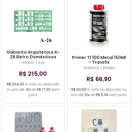
Gabarito Arquitetura A-
26 Eletro Domésticos
Primer Tf 100 Metal 150Ml
Trident
- Transfix
TRIDENT / A26
TRANSFIX / PRIMER
R$ 215,00
R$ 66,90
R$ 204,25
à vista no deposito
ou em até
12x
de
R$ 17,92
sem
R$ 63,56
à vista no deposito ou
juros
em até
12x
de
R$ 5,58
sem juros