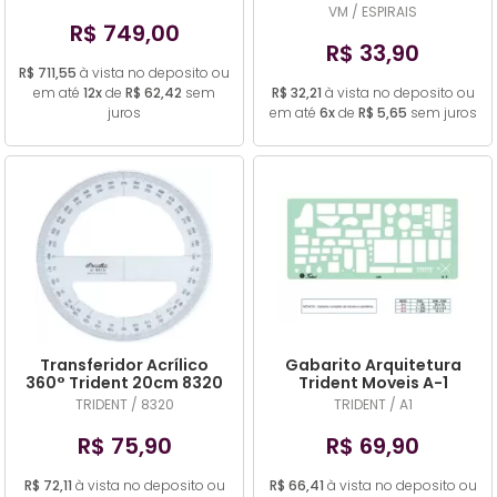
Folhas Preto
VM / ESPIRAIS
R$ 749,00
R$ 33,90
R$ 711,55
à vista no deposito ou
em até
12x
de
R$ 62,42
sem
R$ 32,21
à vista no deposito ou
juros
em até
6x
de
R$ 5,65
sem juros
Transferidor Acrílico
Gabarito Arquitetura
360° Trident 20cm 8320
Trident Moveis A-1
TRIDENT / 8320
TRIDENT / A1
R$ 75,90
R$ 69,90
R$ 72,11
à vista no deposito ou
R$ 66,41
à vista no deposito ou