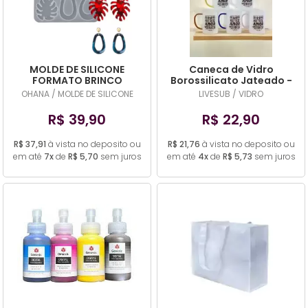
MOLDE DE SILICONE
Caneca de Vidro
FORMATO BRINCO
Borossilicato Jateado -
MODELO 3
alça colorida 300ml
OHANA / MOLDE DE SILICONE
LIVESUB / VIDRO
LIVESUB
R$ 39,90
R$ 22,90
R$ 37,91
à vista no deposito ou
R$ 21,76
à vista no deposito ou
em até
7x
de
R$ 5,70
sem juros
em até
4x
de
R$ 5,73
sem juros