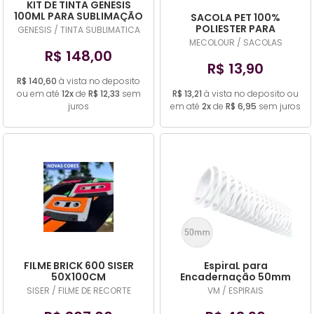
KIT DE TINTA GENESIS
100ML PARA SUBLIMAÇÃO
SACOLA PET 100%
COM DOSADOR OU SEM
POLIESTER PARA
GENESIS / TINTA SUBLIMATICA
SUBLIMAÇÃO 2 MODELOS
MECOLOUR / SACOLAS
VERTICAL E HORIZINTAL
R$ 148,00
R$ 13,90
R$ 140,60
à vista no deposito
ou em até
12x
de
R$ 12,33
sem
R$ 13,21
à vista no deposito ou
juros
em até
2x
de
R$ 6,95
sem juros
FILME BRICK 600 SISER
EspiraL para
50X100CM
Encadernação 50mm
450 Folhas (COR
SISER / FILME DE RECORTE
VM / ESPIRAIS
DIVERSA)