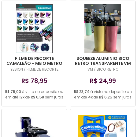
FILME DE RECORTE
SQUEEZE ALUMINIO BICO
CAMALEÃO - MEIO METRO
RETRO TRANSPARENTE VM
50X50 (COR DIVERSA)
600ML CORES
YESION / FILME DE RECORTE
VM / BICO RETRO
R$ 78,95
R$ 24,99
R$ 75,00
à vista no deposito ou
R$ 23,74
à vista no deposito ou
em até
12x
de
R$ 6,58
sem juros
em até
4x
de
R$ 6,25
sem juros