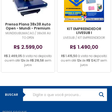
Prensa Plana 38x38 Auto
Open - Mundi - Premium
KIT EMPREENDEDOR
- 220v
LIVESUB I
MUNDISUBLIMACAO / 38x38 AU
TO OPEN
LIVESUB / KIT EMPREENDEDOR
R$ 2.599,00
R$ 1.490,00
R$ 2.469,05
à vista no deposito
R$ 1.415,50
à vista no deposito
ou em até
12x
de
R$ 216,58
sem
ou em até
12x
de
R$ 124,17
sem
juros
juros
BUSCAR