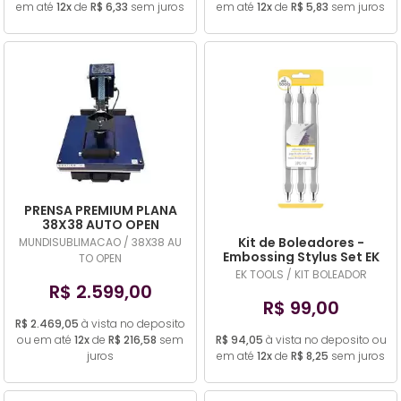
em até
12x
de
R$ 6,33
sem juros
em até
12x
de
R$ 5,83
sem juros
PRENSA PREMIUM PLANA
38X38 AUTO OPEN
Kit de Boleadores -
MUNDISUBLIMACAO / 38X38 AU
Embossing Stylus Set EK
TO OPEN
Tools - 03 Unids
EK TOOLS / KIT BOLEADOR
R$ 2.599,00
R$ 99,00
R$ 2.469,05
à vista no deposito
ou em até
12x
de
R$ 216,58
sem
R$ 94,05
à vista no deposito ou
juros
em até
12x
de
R$ 8,25
sem juros