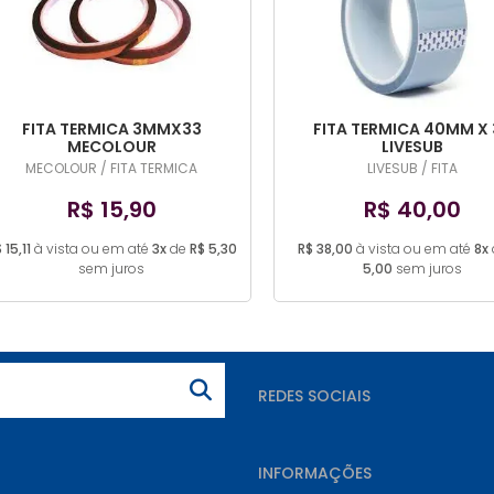
FITA TERMICA 3MMX33
FITA TERMICA 40MM X 
MECOLOUR
LIVESUB
MECOLOUR / FITA TERMICA
LIVESUB / FITA
R$ 15,90
R$ 40,00
 15,11
à vista ou em até
3x
de
R$ 5,30
R$ 38,00
à vista ou em até
8x
sem juros
5,00
sem juros
REDES SOCIAIS
INFORMAÇÕES