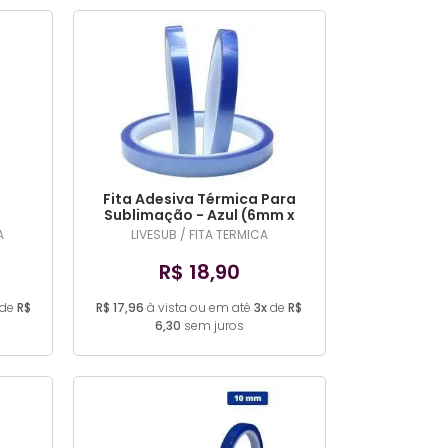
MAIS VENDIDOS
MENOR PREÇO
MAIOR PREÇO
A - Z
Fita Adesiva Térmica Para
Sublimação - Azul (6mm x
33m)
A
LIVESUB / FITA TERMICA
R$ 18,90
de
R$
R$ 17,96
à vista ou em até
3x
de
R$
6,30
sem juros