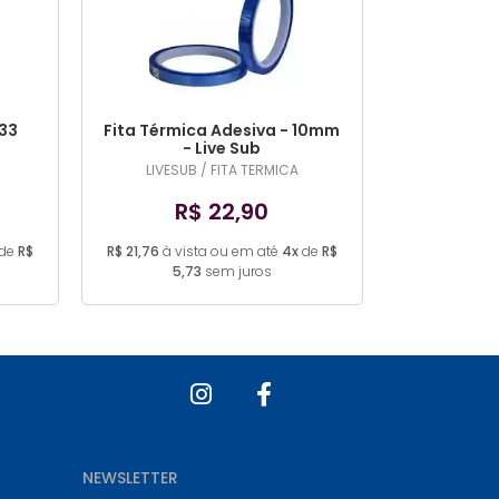
33
Fita Térmica Adesiva - 10mm
- Live Sub
LIVESUB / FITA TERMICA
R$ 22,90
de
R$
R$ 21,76
à vista ou em até
4x
de
R$
5,73
sem juros
NEWSLETTER