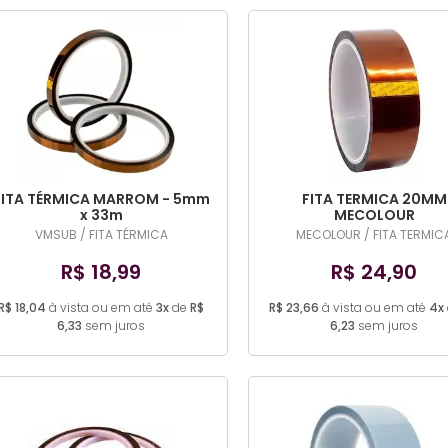
FITA TÉRMICA MARROM - 5mm
FITA TERMICA 20MM
x 33m
MECOLOUR
VMSUB / FITA TÉRMICA
MECOLOUR / FITA TERMIC
R$ 18,99
R$ 24,90
R$ 18,04
à vista ou em até
3x
de
R$
R$ 23,66
à vista ou em até
4x
6,33
sem juros
6,23
sem juros