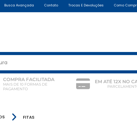
Busca Avançada
Contato
Trocas E Devoluções
Como Compr
COMPRA FACILITADA
EM ATÉ 12X NO 
MAIS DE 10 FORMAS DE
PARCELAMENT
PAGAMENTO
OS
FITAS