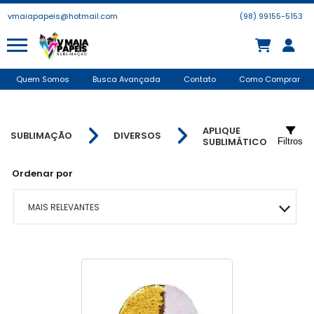
vmaiapapeis@hotmail.com
(98) 99155-5153
Quem Somos
Busca Avançada
Contato
Como Comprar
APLIQUE
SUBLIMAÇÃO
DIVERSOS
SUBLIMÁTICO
Filtros
Ordenar por
MAIS RELEVANTES
MAIS VENDIDOS
MENOR PREÇO