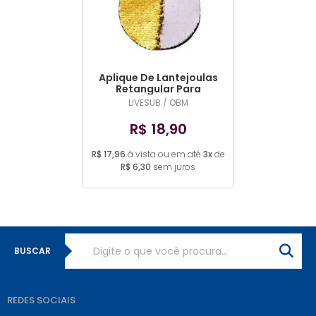
MAIOR PREÇO
A - Z
Aplique De Lantejoulas
Retangular Para
Sublimação DIVERSOS
LIVESUB / OBM
R$ 18,90
R$ 17,96
à vista ou em até
3x
de
R$ 6,30
sem juros
BUSCAR
REDES SOCIAIS