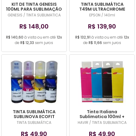
KIT DE TINTA GENESIS
TINTA SUBLIMÁTICA
100ML PARA SUBLIMAÇÃO
T49M ULTRACHROME
COM DOSADOR OU SEM
EPSON F570 F170
GENESIS / TINTA SUBLIMATICA
EPSON / 140ml
R$ 148,00
R$ 139,90
R$ 140,60
à vista ou em até
12x
R$ 132,91
à vista ou em até
12x
de
R$ 12,33
sem juros
de
R$ 11,66
sem juros
TINTA SUBLIMÁTICA
Tinta Italiana
SUBLINOVA ECOFIT
Sublimatica 100ml +
IMPORTADA - 100ML
Perfil De Cores Exclusivo
TINTA SUBLIMÁTICA
HAVIR / TINTA SUBLIMATICA
CADA
R$ 49,90
R$ 49,90