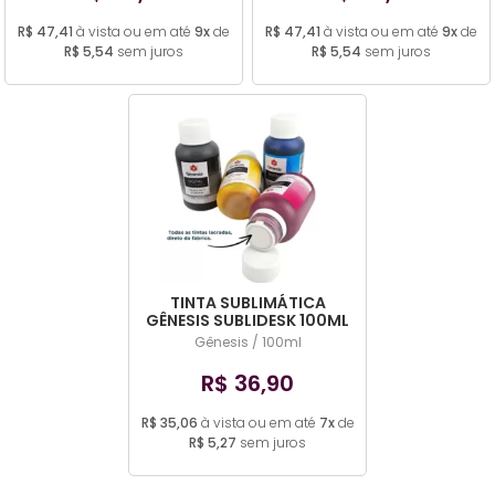
R$ 47,41
à vista ou em até
9x
de
R$ 47,41
à vista ou em até
9x
de
R$ 5,54
sem juros
R$ 5,54
sem juros
TINTA SUBLIMÁTICA
GÊNESIS SUBLIDESK 100ML
Gênesis / 100ml
R$ 36,90
R$ 35,06
à vista ou em até
7x
de
R$ 5,27
sem juros