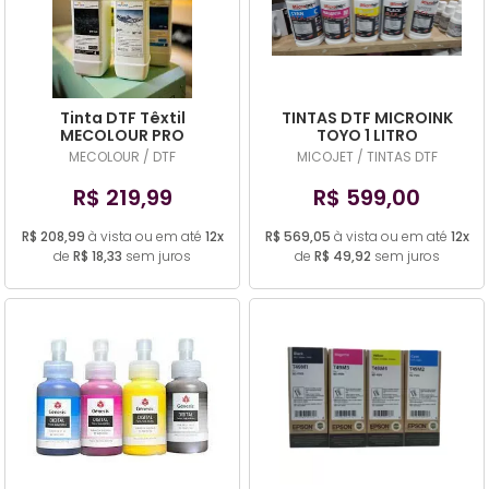
MAIOR PREÇO
A - Z
Tinta DTF Têxtil
TINTAS DTF MICROINK
MECOLOUR PRO
TOYO 1 LITRO
MECOLOUR / DTF
MICOJET / TINTAS DTF
R$ 219,99
R$ 599,00
R$ 208,99
à vista ou em até
12x
R$ 569,05
à vista ou em até
12x
de
R$ 18,33
sem juros
de
R$ 49,92
sem juros