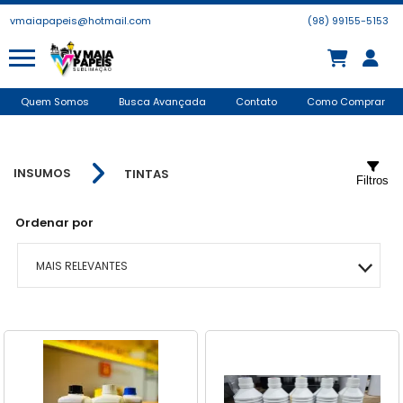
vmaiapapeis@hotmail.com
(98) 99155-5153
Quem Somos
Busca Avançada
Contato
Como Comprar
INSUMOS
TINTAS
Filtros
Ordenar por
MAIS RELEVANTES
MAIS VENDIDOS
MENOR PREÇO