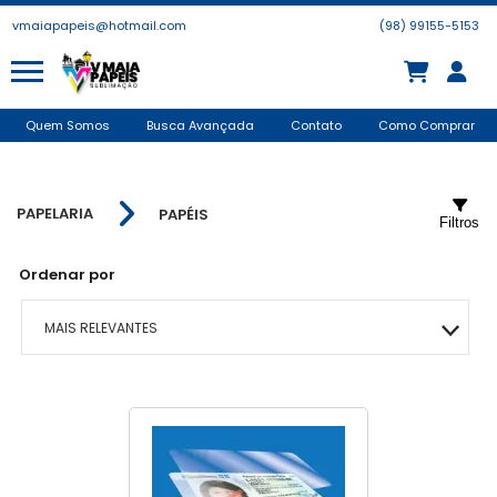
vmaiapapeis@hotmail.com
(98) 99155-5153
Quem Somos
Busca Avançada
Contato
Como Comprar
PAPELARIA
PAPÉIS
Filtros
Ordenar por
MAIS RELEVANTES
MAIS VENDIDOS
MENOR PREÇO