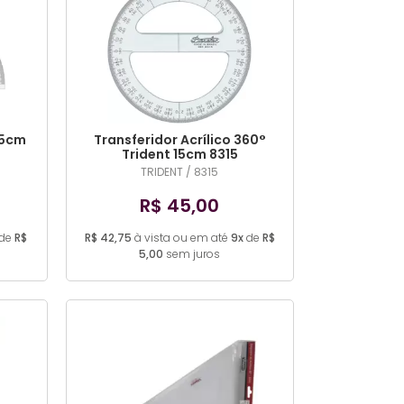
15cm
Transferidor Acrílico 360°
Trident 15cm 8315
TRIDENT / 8315
R$ 45,00
de
R$
R$ 42,75
à vista ou em até
9x
de
R$
5,00
sem juros