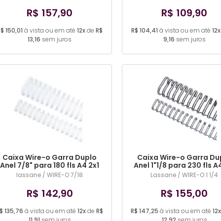
DIVERSA)
R$ 157,90
R$ 109,90
$ 150,01
à vista ou em até
12x
de
R$
R$ 104,41
à vista ou em até
12x
13,16
sem juros
9,16
sem juros
Caixa Wire-o Garra Duplo
Caixa Wire-o Garra Du
Anel 7/8" para 180 fls A4 2x1
Anel 1"1/8 para 230 fls A
Branco 50 und (COR DIVERSA)
25 und (COR DIVERSA
lassane / WIRE-O 7/18
Lassane / WIRE-O 1 1/4
R$ 142,90
R$ 155,00
$ 135,76
à vista ou em até
12x
de
R$
R$ 147,25
à vista ou em até
12x
11,91
sem juros
12,92
sem juros