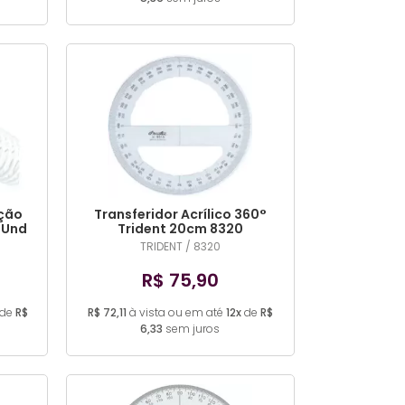
ação
Transferidor Acrílico 360°
 Und
Trident 20cm 8320
TRIDENT / 8320
R$ 75,90
de
R$
R$ 72,11
à vista ou em até
12x
de
R$
6,33
sem juros