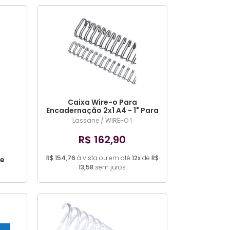
MAIS VENDIDOS
MENOR PREÇO
MAIOR PREÇO
A - Z
Caixa Wire-o Para
Encadernação 2x1 A4 - 1" Para
200 Fls 50 und (COR DIVERSA)
Lassane / WIRE-O 1
R$ 162,90
R$ 154,76
à vista ou em até
12x
de
R$
ie
13,58
sem juros