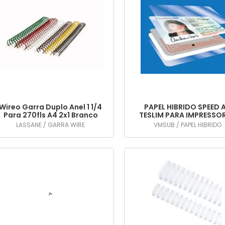
Wireo Garra Duplo Anel 1 1/4
PAPEL HIBRIDO SPEED 
Para 270fls A4 2x1 Branco
TESLIM PARA IMPRESSO
25un
JATO DE TINTA PIGMEN
LASSANE / GARRA WIRE
VMSUB / PAPEL HIBRIDO
OU LASER