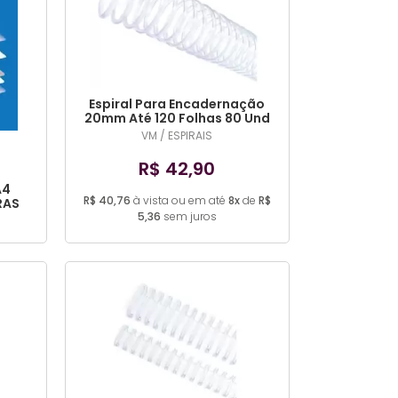
Espiral Para Encadernação
20mm Até 120 Folhas 80 Und
(COR DIVERSA)
VM / ESPIRAIS
R$ 42,90
A4
R$ 40,76
à vista ou em até
8x
de
R$
RAS
TADA
5,36
sem juros