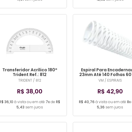
Transferidor Acrílico 180º
Espiral Para Encadern
Trident Ref.: 812
23mm Até 140 Folhas 60
(COR DIVERSA)
TRIDENT / 812
VM / ESPIRAIS
R$ 38,00
R$ 42,90
R$ 36,10
à vista ou em até
7x
de
R$
R$ 40,76
à vista ou em até
8x
5,43
sem juros
5,36
sem juros