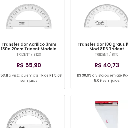
Transferidor Acrílico 3mm
Transferidor 180 graus 
180o 20cm Trident Modelo
Mod.8115 Trident
8120
TRIDENT / 8120
TRIDENT / 8115
R$ 55,90
R$ 40,73
 53,11
à vista ou em até
11x
de
R$ 5,08
R$ 38,69
à vista ou em até
8x
sem juros
5,09
sem juros