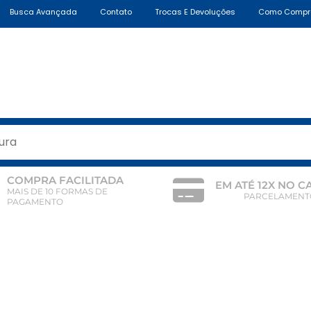
Busca Avançada
Contato
Trocas E Devoluções
Como Compr
COMPRA FACILITADA
EM ATÉ 12X NO 
MAIS DE 10 FORMAS DE
PARCELAMENT
PAGAMENTO