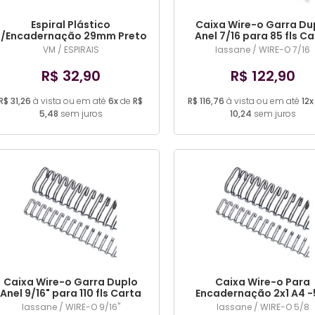
Espiral Plástico
Caixa Wire-o Garra Du
P/Encadernação 29mm Preto
Anel 7/16 para 85 fls C
- Pacote com 36 Unidades
3x1-100 und (COR DIVE
VM / ESPIRAIS
lassane / WIRE-O 7/16
R$ 32,90
R$ 122,90
R$ 31,26
à vista ou em até
6x
de
R$
R$ 116,76
à vista ou em até
12x
5,48
sem juros
10,24
sem juros
Caixa Wire-o Garra Duplo
Caixa Wire-o Para
Anel 9/16" para 110 fls Carta
Encadernação 2x1 A4 -
3x1-100 und (COR DIVERSA)
Para 120fls 25 Und (C
lassane / WIRE-O 9/16"
lassane / WIRE-O 5/8