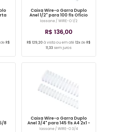
plo
Caixa Wire-o Garra Duplo
arta
Anel 1/2" para 100 fls Ofício
RSA)
3x1-100 und (COR DIVERSA)
lassane / WIRE-O 1/2
R$ 136,00
de
R$
R$ 129,20
à vista ou em até
12x
de
R$
11,33
sem juros
Caixa Wire-o Garra Duplo
5/8
Anel 3/4" para 145 fls A4 2x1 -
OR
50 und (COR DIVERSA)
lassane / WIRE-O 3/4