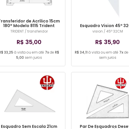
Transferidor de Acrílico 15cm
180° Modelo 8115 Trident
Esquadro Vision 45º 3
TRIDENT / transferidor
vision / 45º 32CM
R$ 35,00
R$ 35,90
R$ 33,25
à vista ou em até
7x
de
R$
R$ 34,11
à vista ou em até
7x
d
5,00
sem juros
sem juros
Esquadro Sem Escala 21cm
Par De Esquadros Dese