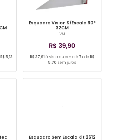
Esquadro Vision S/Escala 60º
2CM
32CM
VM
R$ 39,90
e
R$ 5,13
R$ 37,91
à vista ou em até
7x
de
R$
5,70
sem juros
tec
Esquadro Sem Escala Kit 2612