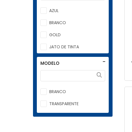
TokeeCrie
AZUL
VM
BRANCO
VMSUB
GOLD
WE R
JATO DE TINTA
Lassane
LASER
Vision
MODELO
PRETO
ROSA
BRANCO
ROSA BEBE 1
TRANSPARENTE
ROSA BEBE 1 1/4
ROSA BEBE 1 1/8
ROSA BEBE 3/4