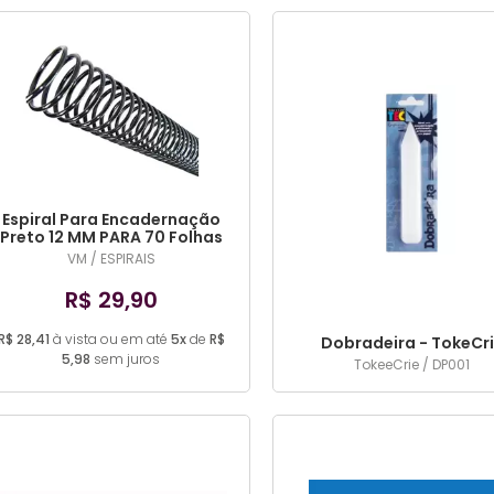
Espiral Para Encadernação
Preto 12 MM PARA 70 Folhas
100UN
VM / ESPIRAIS
R$ 29,90
R$ 28,41
à vista ou em até
5x
de
R$
Dobradeira - TokeCr
5,98
sem juros
TokeeCrie / DP001