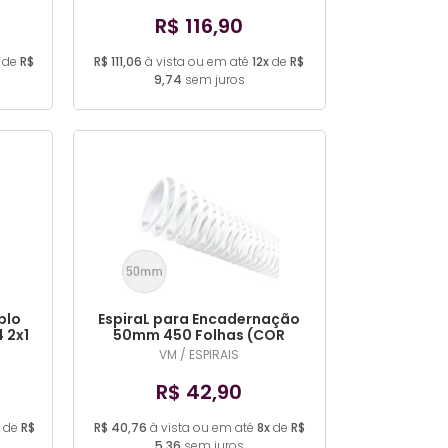
R$ 116,90
de
R$
R$ 111,06
à vista ou em até
12x
de
R$
9,74
sem juros
plo
EspiraL para Encadernação
4 2x1
50mm 450 Folhas (COR
)
DIVERSA)
VM / ESPIRAIS
R$ 42,90
de
R$
R$ 40,76
à vista ou em até
8x
de
R$
5,36
sem juros