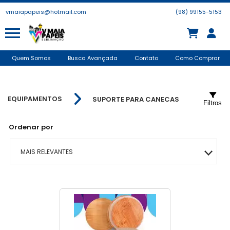
vmaiapapeis@hotmail.com
(98) 99155-5153
Quem Somos
Busca Avançada
Contato
Como Comprar
EQUIPAMENTOS
SUPORTE PARA CANECAS
Filtros
Ordenar por
MAIS RELEVANTES
MAIS VENDIDOS
MENOR PREÇO