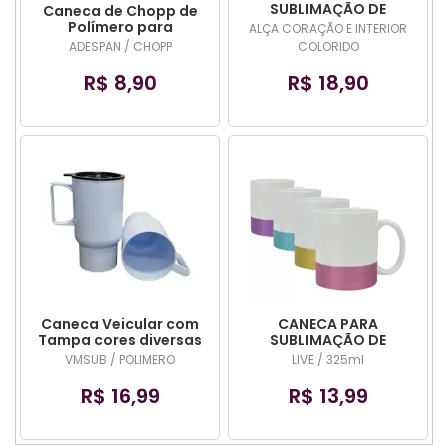
SUBLIMAÇÃO DE
Caneca de Chopp de
CERÃMICA COM ALÇA
Polímero para
ALÇA CORAÇÃO E INTERIOR
CORAÇÃO E INTERIOR
sublimação 450 ml
ADESPAN / CHOPP
COLORIDO
COLORIDO
(COR DIVERSA)
R$ 8,90
R$ 18,90
Caneca Veicular com
CANECA PARA
Tampa cores diversas
SUBLIMAÇÃO DE
CERÃMICA FAIXA
VMSUB / POLIMERO
LIVE / 325ml
GLITTER- 325ML
R$ 16,99
R$ 13,99