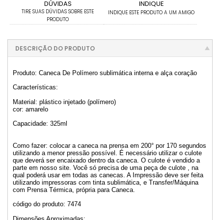
DÚVIDAS
INDIQUE
TIRE SUAS DÚVIDAS SOBRE ESTE
INDIQUE ESTE PRODUTO A UM AMIGO
PRODUTO
DESCRIÇÃO DO PRODUTO
Produto: Caneca De Polímero sublimática interna e alça coração
Características:
Material: plástico injetado (polímero)
cor: amarelo
Capacidade: 325ml
Como fazer: colocar a caneca na prensa em 200° por 170 segundos
utilizando a menor pressão possível. É necessário utilizar o culote
que deverá ser encaixado dentro da caneca. O culote é vendido a
parte em nosso site. Você só precisa de uma peça de culote , na
qual poderá usar em todas as canecas. A Impressão deve ser feita
utilizando impressoras com tinta sublimática, e Transfer/Máquina
com Prensa Térmica, própria para Caneca.
código do produto: 7474
Dimensões Aproximadas: