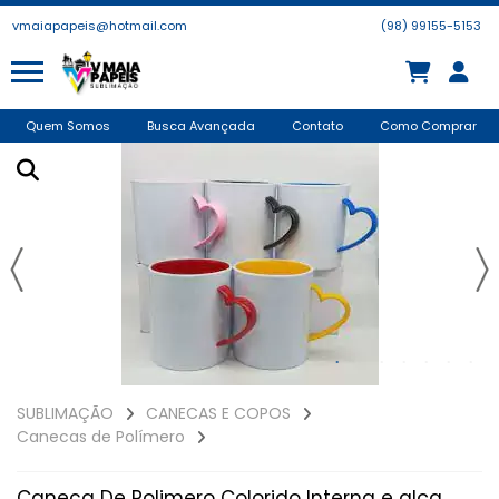
vmaiapapeis@hotmail.com
(98) 99155-5153
Quem Somos
Busca Avançada
Contato
Como Comprar
SUBLIMAÇÃO
CANECAS E COPOS
Canecas de Polímero
Caneca De Polimero Colorido Interna e alça