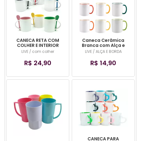
CANECA RETA COM
Caneca Cerâmica
COLHER E INTERIOR
Branca com Alça e
COLORIDO - CORES
Borda Colorida -
LIVE / com colher
LIVE / ALÇA E BORDA
DIVERSAS
Cores Diversas
R$ 24,90
R$ 14,90
CANECA PARA